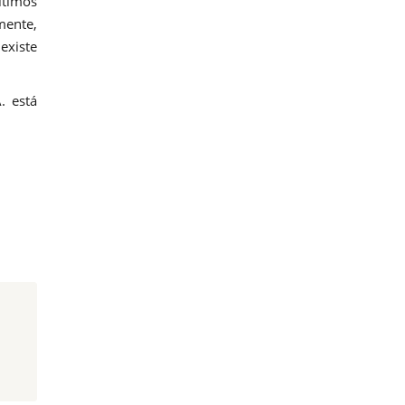
ítimos
mente,
existe
. está