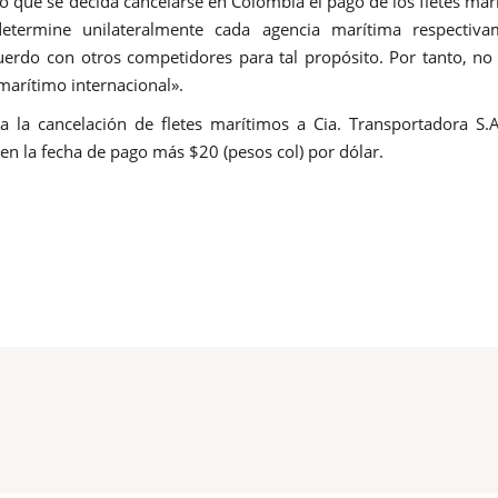
so que se decida cancelarse en Colombia el pago de los fletes mar
etermine unilateralmente cada agencia marítima respectiva
cuerdo con otros competidores para tal propósito. Por tanto, no 
 marítimo internacional».
a la cancelación de fletes marítimos a Cia. Transportadora S.A
 en la fecha de pago más $20 (pesos col) por dólar.