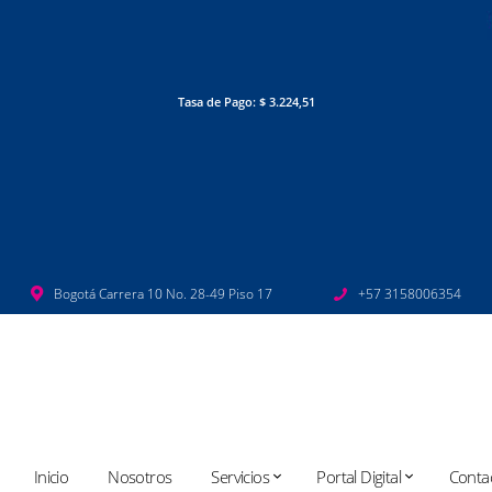
Tasa de Pago: $ 3.224,51
Bogotá Carrera 10 No. 28-49 Piso 17
+57 3158006354
Inicio
Nosotros
Servicios
Portal Digital
Conta