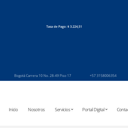
Tasa de Pago: $ 3.224,51
Bogotá Carrera 10 No. 28-49 Piso 17
+57 3158006354
Inicio
Nosotros
Servicios
Portal Digital
Conta