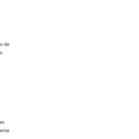
do de
io
es
iente