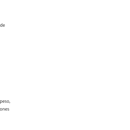
 de
 peso,
iones