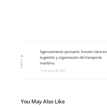
Navegación
Agenciamiento portuario: función clave en
Previous
de
la gestión y organización del transporte
post:
entradas
PREV
marítimo
13 de junio de 2023
You May Also Like