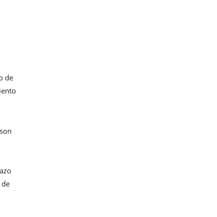
o de
iento
 son
lazo
 de