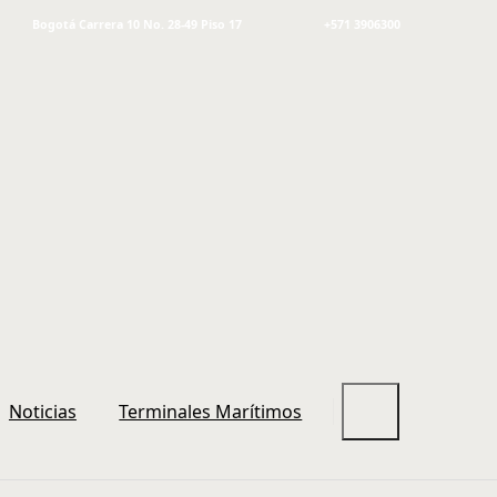
Bogotá Carrera 10 No. 28-49 Piso 17
+571 3906300
Noticias
Terminales Marítimos