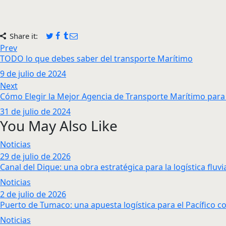
Share it:
Navegación
Previous
Prev
TODO lo que debes saber del transporte Marítimo
post:
de
9 de julio de 2024
entradas
Next
Next
Cómo Elegir la Mejor Agencia de Transporte Marítimo par
post:
31 de julio de 2024
You May Also Like
Noticias
29 de julio de 2026
Canal del Dique: una obra estratégica para la logística fluv
Noticias
2 de julio de 2026
Puerto de Tumaco: una apuesta logística para el Pacífico 
Noticias