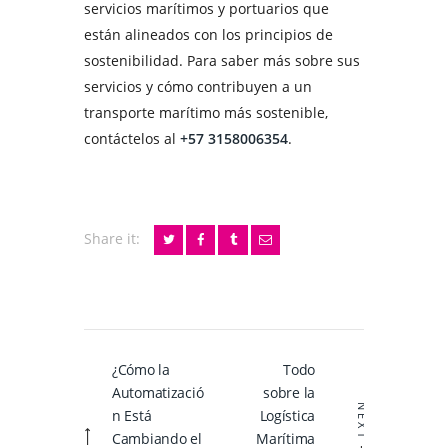
servicios marítimos y portuarios que
están alineados con los principios de
sostenibilidad. Para saber más sobre sus
servicios y cómo contribuyen a un
transporte marítimo más sostenible,
contáctelos al
+57 3158006354
.
Share it:
Navegación
¿Cómo la
Todo
Previous
Next
de
Automatizació
sobre la
post:
post:
entradas
NEXT
n Está
Logística
Cambiando el
Marítima