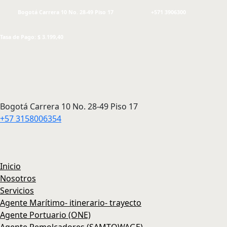
Bogotá Carrera 10 No. 28-49 Piso 17
+571 3906300
Tasa de Pago: $ 3.199,40
Bogotá Carrera 10 No. 28-49 Piso 17
+57 3158006354
Inicio
Nosotros
Servicios
Agente Marítimo- itinerario- trayecto
Agente Portuario (ONE)