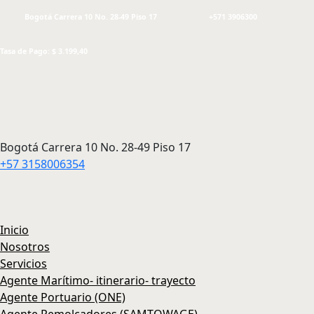
Bogotá Carrera 10 No. 28-49 Piso 17
+571 3906300
Tasa de Pago: $ 3.199,40
Bogotá Carrera 10 No. 28-49 Piso 17
+57 3158006354
Inicio
Nosotros
Servicios
Agente Marítimo- itinerario- trayecto
Agente Portuario (ONE)