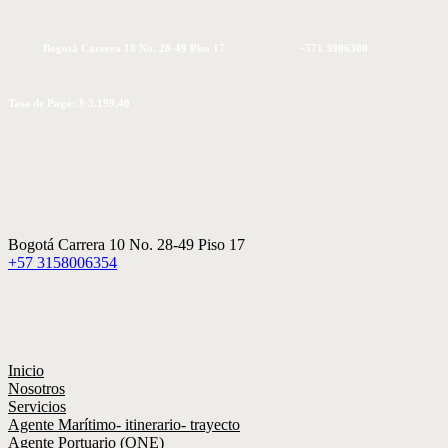
Bogotá Carrera 10 No. 28-49 Piso 17
+571 3906300
Tasa de Pago: $ 3.199,40
Bogotá Carrera 10 No. 28-49 Piso 17
+57 3158006354
Inicio
Nosotros
Servicios
Agente Marítimo- itinerario- trayecto
Agente Portuario (ONE)