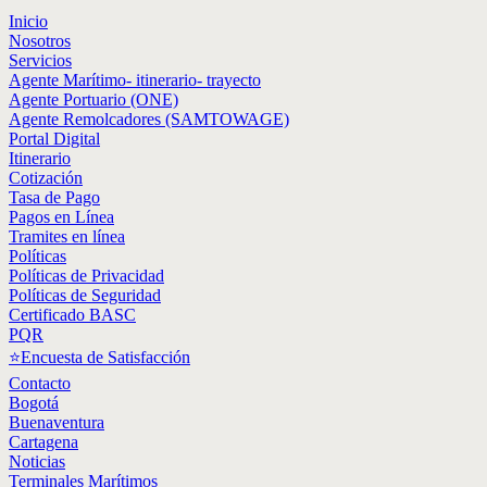
Inicio
Nosotros
Servicios
Agente Marítimo- itinerario- trayecto
Agente Portuario (ONE)
Agente Remolcadores (SAMTOWAGE)
Portal Digital
Itinerario
Cotización
Tasa de Pago
Pagos en Línea
Tramites en línea
Políticas
Políticas de Privacidad
Políticas de Seguridad
Certificado BASC
PQR
⭐Encuesta de Satisfacción
Contacto
Bogotá
Buenaventura
Cartagena
Noticias
Terminales Marítimos