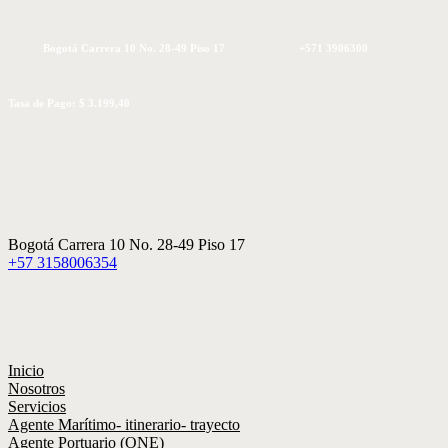
Bogotá Carrera 10 No. 28-49 Piso 17
+571 3906300
Tasa de Pago: $ 3.199,40
Bogotá Carrera 10 No. 28-49 Piso 17
+57 3158006354
Inicio
Nosotros
Servicios
Agente Marítimo- itinerario- trayecto
Agente Portuario (ONE)