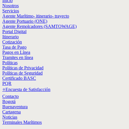
Inicio
Nosotros
Servicios
Agente Marítimo- itinerario- trayecto
Agente Portuario (ONE)
Agente Remolcadores (SAMTOWAGE)
Portal Digital
Itinerario
Cotización
Tasa de Pago
Pagos en Línea
Tramites en línea
Políticas
Políticas de Privacidad
Políticas de Seguridad
Certificado BASC
PQR
⭐Encuesta de Satisfacción
Contacto
Bogotá
Buenaventura
Cartagena
Noticias
Terminales Marítimos