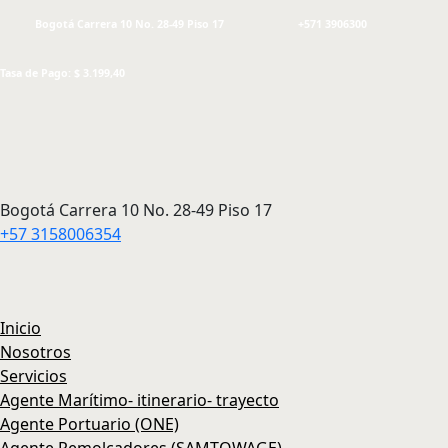
Bogotá Carrera 10 No. 28-49 Piso 17
+571 3906300
Tasa de Pago: $ 3.199,40
Bogotá Carrera 10 No. 28-49 Piso 17
+57 3158006354
Inicio
Nosotros
Servicios
Agente Marítimo- itinerario- trayecto
Agente Portuario (ONE)