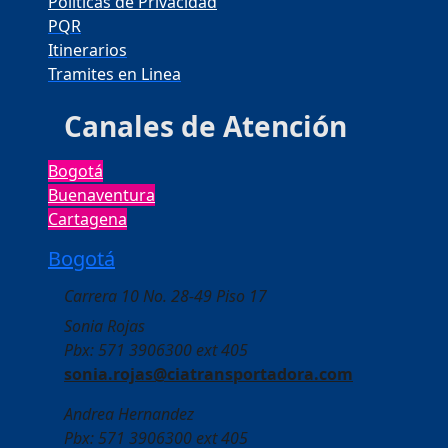
Políticas de Privacidad
PQR
Itinerarios
Tramites en Linea
Canales de Atención
Bogotá
Buenaventura
Cartagena
Bogotá
Carrera 10 No. 28-49 Piso 17
Sonia Rojas
Pbx: 571 3906300 ext 405
sonia.rojas@ciatransportadora.com
Andrea Hernandez
Pbx: 571 3906300 ext 405