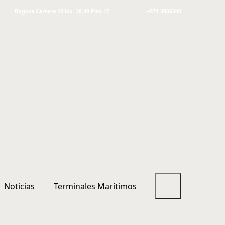
Bogotá Carrera 10 No. 28-49 Piso 17
+571 3906300
Noticias
Terminales Marítimos