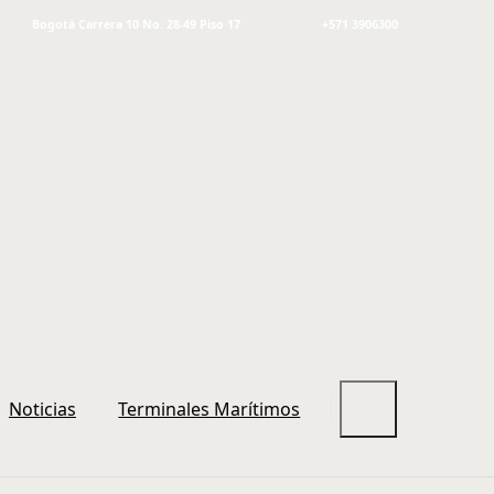
Bogotá Carrera 10 No. 28-49 Piso 17
+571 3906300
Noticias
Terminales Marítimos