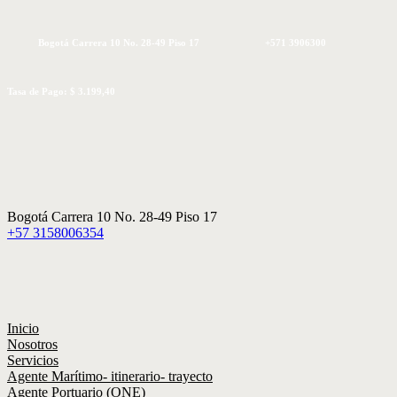
Bogotá Carrera 10 No. 28-49 Piso 17
+571 3906300
Tasa de Pago: $ 3.199,40
Bogotá Carrera 10 No. 28-49 Piso 17
+57 3158006354
Inicio
Nosotros
Servicios
Agente Marítimo- itinerario- trayecto
Agente Portuario (ONE)