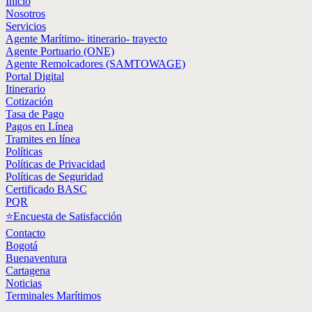
Inicio
Nosotros
Servicios
Agente Marítimo- itinerario- trayecto
Agente Portuario (ONE)
Agente Remolcadores (SAMTOWAGE)
Portal Digital
Itinerario
Cotización
Tasa de Pago
Pagos en Línea
Tramites en línea
Políticas
Políticas de Privacidad
Políticas de Seguridad
Certificado BASC
PQR
⭐Encuesta de Satisfacción
Contacto
Bogotá
Buenaventura
Cartagena
Noticias
Terminales Marítimos